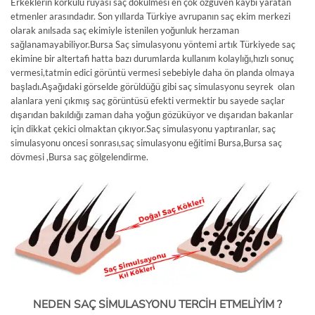
Erkeklerin korkulu rüyası saç dökülmesi en çok özgüven kaybı yaratan
etmenler arasındadır. Son yıllarda Türkiye avrupanın saç ekim merkezi
olarak anılsada saç ekimiyle istenilen yoğunluk herzaman
sağlanamayabiliyor.Bursa Saç simulasyonu yöntemi artık Türkiyede saç
ekimine bir altertafi hatta bazı durumlarda kullanım kolaylığı,hızlı sonuç
vermesi,tatmin edici görüntü vermesi sebebiyle daha ön planda olmaya
başladı.Aşağıdaki görselde görüldüğü gibi saç simulasyonu seyrek olan
alanlara yeni çıkmış saç görüntüsü efekti vermektir bu sayede saçlar
dışarıdan bakıldığı zaman daha yoğun gözüküyor ve dışarıdan bakanlar
için dikkat çekici olmaktan çıkıyor.Saç simulasyonu yaptıranlar, saç
simulasyonu oncesi sonrası,saç simulasyonu eğitimi Bursa,Bursa saç
dövmesi ,Bursa saç gölgelendirme.
NEDEN SAÇ SİMULASYONU TERCİH ETMELİYİM ?